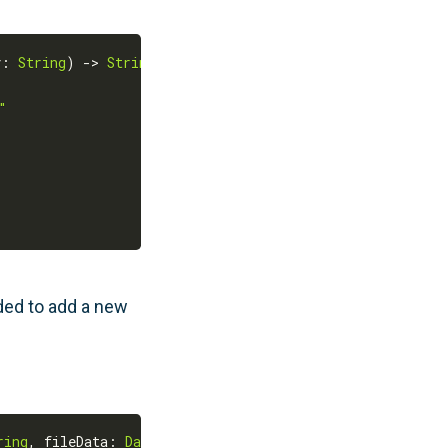
y
:
String
)
-
>
String
{
"
eeded to add a new
ring
,
 fileData
:
Data
,
 using boundary
:
String
)
-
>
Data
{