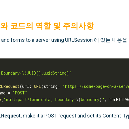
와 코드의 역할 및 주의사항
 and forms to a server using URLSession
에 있는 내용을
"Boundary-\(UUID().uuidString)"
RLRequest
(
url
:
URL
(
string
:
"https://some-page-on-a-serv
hod 
=
"POST"
e
(
"multipart/form-data; boundary=
\(
boundary
)
"
,
 forHTTPH
LRequest
, make it a POST request and set its Content-Ty