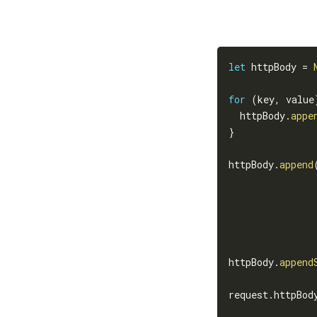
let
 httpBody 
=
for
(
key
,
 value
  httpBody
.
appe
}
httpBody
.
append
               
               
               
               
httpBody
.
append
request
.
httpBod