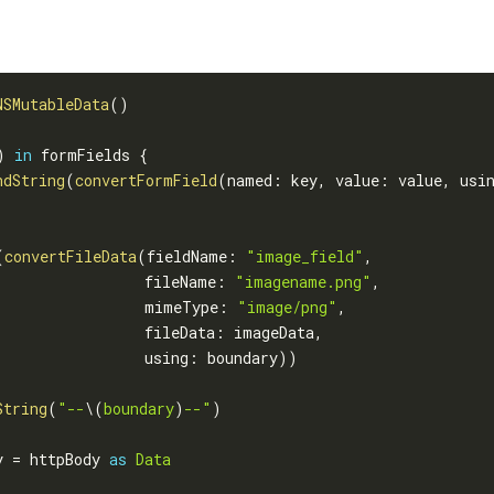
NSMutableData
(
)
)
in
 formFields 
{
ndString
(
convertFormField
(
named
:
 key
,
 value
:
 value
,
 usi
(
convertFileData
(
fieldName
:
"image_field"
,
                 fileName
:
"imagename.png"
,
                 mimeType
:
"image/png"
,
                 fileData
:
 imageData
,
                 using
:
 boundary
)
)
String
(
"--
\(
boundary
)
--"
)
y 
=
 httpBody 
as
Data