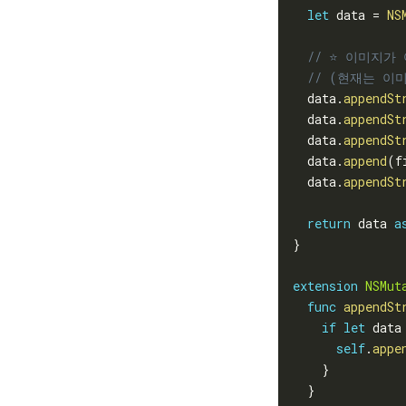
let
 data 
=
NS
// ⭐️ 이미지가
// (현재는 이
  data
.
appendSt
  data
.
appendSt
  data
.
appendSt
  data
.
append
(
f
  data
.
appendSt
return
 data 
a
}
extension
NSMut
func
appendSt
if
let
 data
self
.
appe
}
}