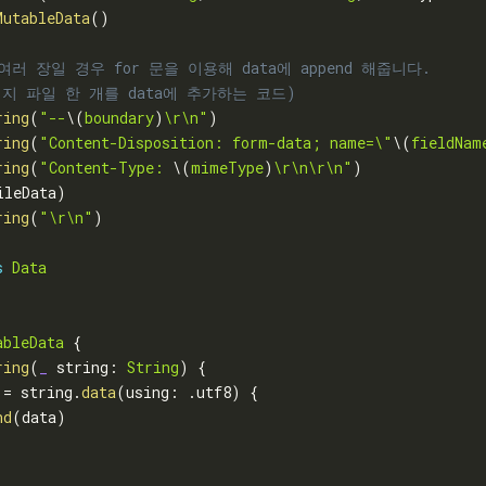
MutableData
(
)
 여러 장일 경우 for 문을 이용해 data에 append 해줍니다. 
미지 파일 한 개를 data에 추가하는 코드)
ring
(
"--
\(
boundary
)
\r\n"
)
ring
(
"Content-Disposition: form-data; name=\"
\(
fieldNam
ring
(
"Content-Type: 
\(
mimeType
)
\r\n\r\n"
)
ileData
)
ring
(
"\r\n"
)
s
Data
ableData
{
ring
(
_
 string
:
String
)
{
 
=
 string
.
data
(
using
:
.
utf8
)
{
nd
(
data
)