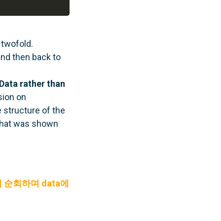
 twofold.
 and then back to
Data rather than
sion on
 structure of the
 that was shown
 순회하며 data에