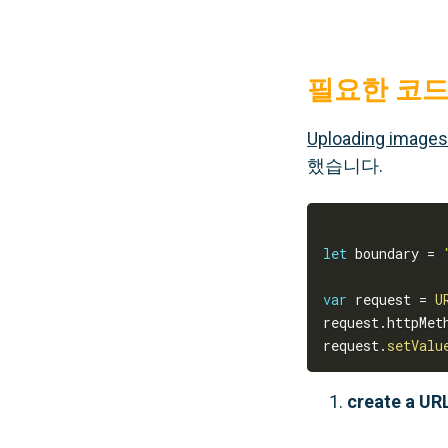
필요한 코드
Uploading images
했습니다.
let
 boundary 
=
var
 request 
=
U
request
.
httpMet
request
.
setValu
create a UR