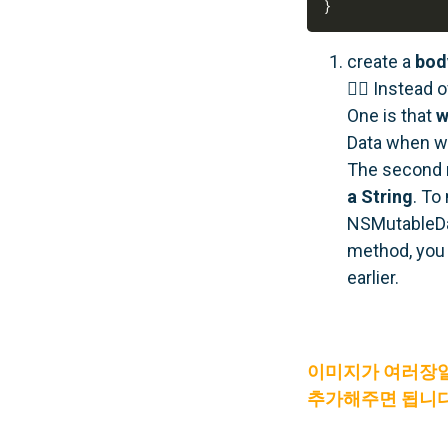
}
create a
bod
✍🏻 Instead o
One is that
w
Data when we
The second r
a String
. To
NSMutableDat
method, you 
earlier.
이미지가 여러장일 
추가해주면 됩니다