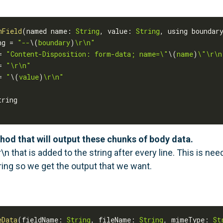
mField
(
named name
:
String
,
 value
:
String
,
 using boundar
ng 
=
"--
\(
boundary
)
\r\n"
=
"Content-Disposition: form-data; name=\"
\(
name
)
\"\r\n
=
"\r\n"
=
"
\(
value
)
\r\n"
hod that will output these chunks of body data.
r\n that is added to the string after every line. This is n
tring so we get the output that we want.
eData
(
fieldName
:
String
,
 fileName
:
String
,
 mimeType
:
St