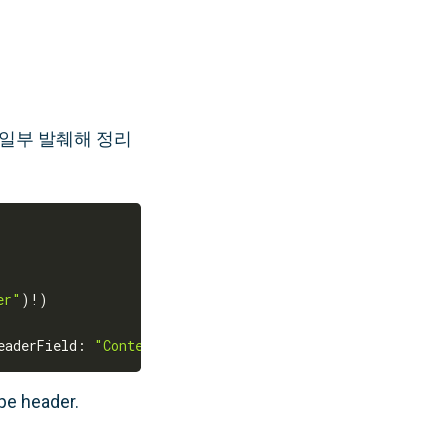
 일부 발췌해 정리
er"
)
!
)
eaderField
:
"Content-Type"
)
pe header.