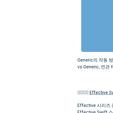
Generic의 작동 방
vs Generic, 연
👉🏻👉🏻
Effective S
Effective 시
Effective 