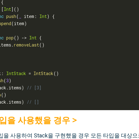
{
[
Int
]
(
)
nc
push
(
_
 item
:
Int
)
{
ppend
(
item
)
nc
pop
(
)
-
>
Int
{
items
.
removeLast
(
)
k
:
IntStack
=
IntStack
(
)
sh
(
3
)
ack
.
items
)
// [3]
p
(
)
ack
.
items
)
// []
타입을 사용했을 경우 >
을 사용하여 Stack을 구현했을 경우 모든 타입을 대상으