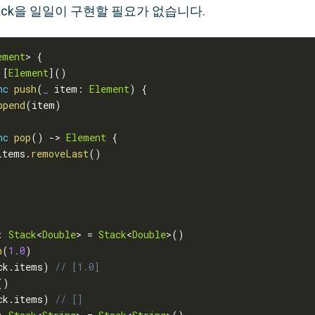
ack을 일일이 구현할 필요가 없습니다.
ement
>
{
[
Element
]
(
)
nc
push
(
_
 item
:
Element
)
{
ppend
(
item
)
nc
pop
(
)
-
>
Element
{
items
.
removeLast
(
)
:
Stack
<
Double
>
=
Stack
<
Double
>
(
)
h
(
1.0
)
ck
.
items
)
// [1.0]
(
)
ck
.
items
)
// []